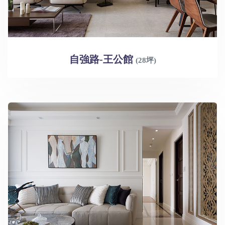
自強路-王公館
(28坪)