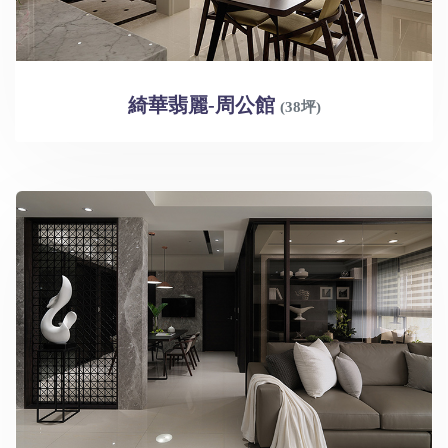
綺華翡麗-周公館
(38坪)