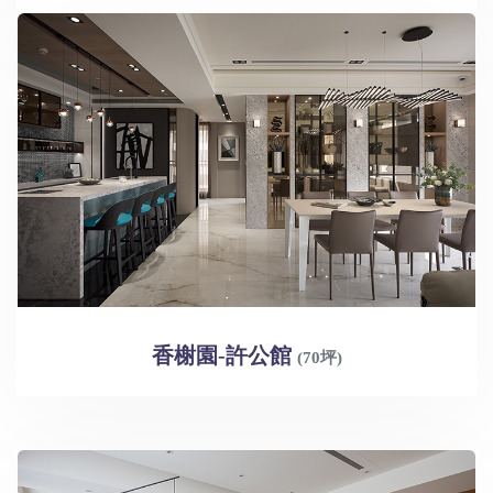
香榭園-許公館
(70坪)