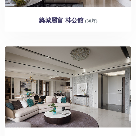
築城麗富-林公館
(30坪)