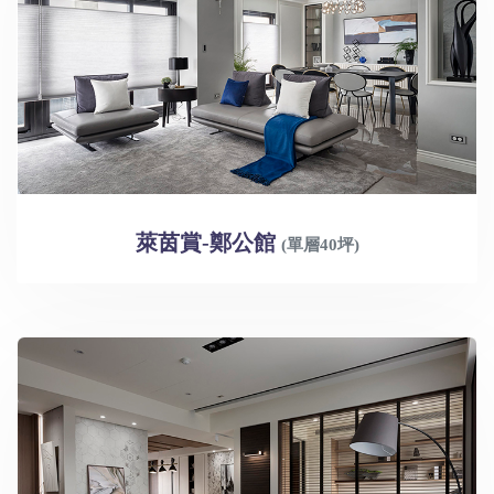
萊茵賞-鄭公館
(單層40坪)