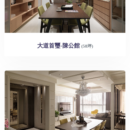
大道首璽-陳公館
(58坪)