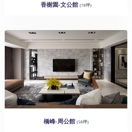
香榭園-文公館
(70坪)
橋峰-周公館
(58坪)