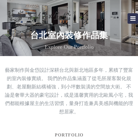
台北室內裝修作品集
Explore Our Portfolio
藝家制作與金岱設計深耕
台北
與
新北
地區多年，累積了豐富
的
室內裝修
實績。 我們的作品集涵蓋了從
毛胚屋客製化規
劃
、
老屋翻新
結構補強，到
小坪數裝潢
的空間放大術。 不
論是奢華大器的豪宅設計，或是溫馨實用的北歐風小宅，我
們都能根據屋主的生活習慣，量身打造兼具美感與機能的理
想居家。
PORTFOLIO