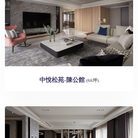
中悅松苑-陳公館
(66坪)