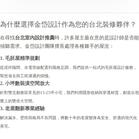
為什麼選擇金岱設計作為您的台北裝修夥伴？
在尋找
台北室內設計推薦
時，許多屋主最在意的是設計師是否能
傾聽需求。金岱設計團隊擅長處理各種棘手的屋況：
1. 毛胚屋精準規劃
從泥作隔間、水電管線配置到風格定調，我們提供一站式的毛胚屋設計服務，
幫您省去與工班溝通的煩惱。
2. 小坪數裝潢空間放大
針對雙北都會區常見的15-25坪小宅，我們利用隱形收納與穿透材質，創造出視
覺上的雙倍大空間。
3. 老屋翻新專業經驗
解決漏水、壁癌與格局不良問題，將數十年的老屋變身為安全、舒適的現代化
美宅。