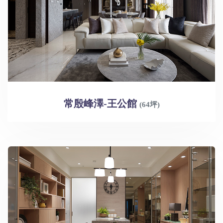
常殷峰澤-王公館
(64坪)